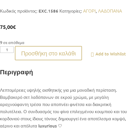
Κωδικός προϊόντος:
EXC.1586
Κατηγορίες:
ΑΓΟΡΙ
,
ΛΑΔΟΠΑΝΑ
75,00
€
9 σε απόθεμα
1586
Προσθήκη στο καλάθι
Add to Wishlist
Σετ
Λαδοπάνου
Pique
Περιγραφή
ποσότητα
Λεπτομέρειες υψηλής αισθητικής για μια μοναδική περίσταση.
Βαμβακερό σετ λαδόπανων σε εκρού χρώμα, με μεγάλη
αραχνούφαντη τρέσα που αποπνέει φινέτσα και διακριτική
πολυτέλεια. Ο συνδυασμός του φίνα επιλεγμένου κουμπιού και του
κορδονιού στους ίδιους τόνους δημιουργεί ένα αποτέλεσμα κομψό,
αέρινο και απόλυτα luxurious 🤍