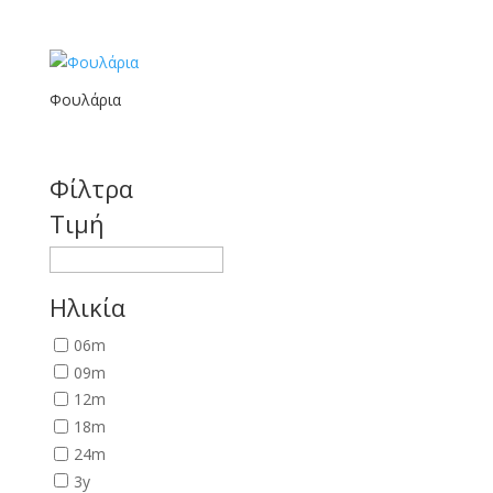
Φουλάρια
Φίλτρα
Τιμή
Ηλικία
06m
09m
12m
18m
24m
3y