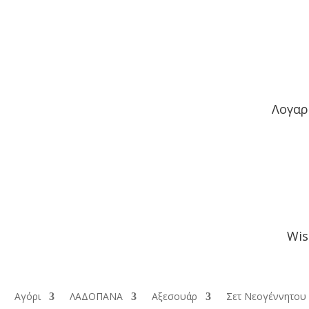
Λογαρ
Wis
Αγόρι
ΛΑΔΟΠΑΝΑ
Αξεσουάρ
Σετ Νεογέννητου