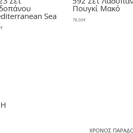
23 Σετ
592 Σετ Λαδοπά
δοπάνου
Πουγκί Μακό
diterranean Sea
78,00
€
0
€
ΜΗ
ΧΡΟΝΟΣ ΠΑΡΑΔ