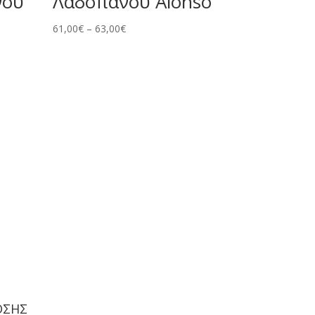
νου
Λαδοπάνου Alonso
Price
61,00
€
–
63,00
€
range:
61,00€
through
63,00€
ΟΣΗΣ