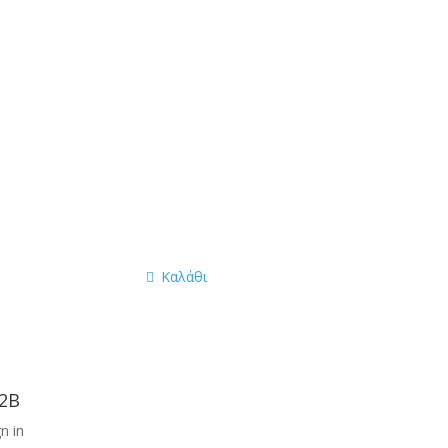
Καλάθι
2B
n in