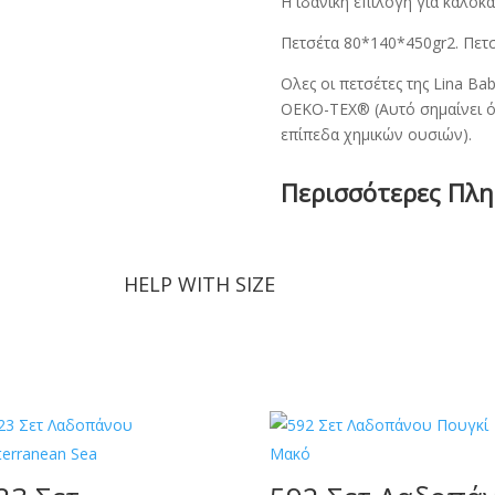
Η ιδανική επιλογή για καλοκα
Πετσέτα 80*140*450gr2. Πετ
Ολες οι πετσέτες της Lina B
OEKO-TEX® (Αυτό σημαίνει ό
επίπεδα χημικών ουσιών).
Περισσότερες Πλ
HELP WITH SIZE